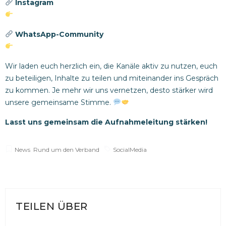
Instagram
https://lnkd.in/esKGDKya
WhatsApp-Community
https://lnkd.in/enrcZeBp
Wir laden euch herzlich ein, die Kanäle aktiv zu nutzen, euch
zu beteiligen, Inhalte zu teilen und miteinander ins Gespräch
zu kommen. Je mehr wir uns vernetzen, desto stärker wird
unsere gemeinsame Stimme.
Lasst uns gemeinsam die Aufnahmeleitung stärken!
News
,
Rund um den Verband
SocialMedia
TEILEN ÜBER