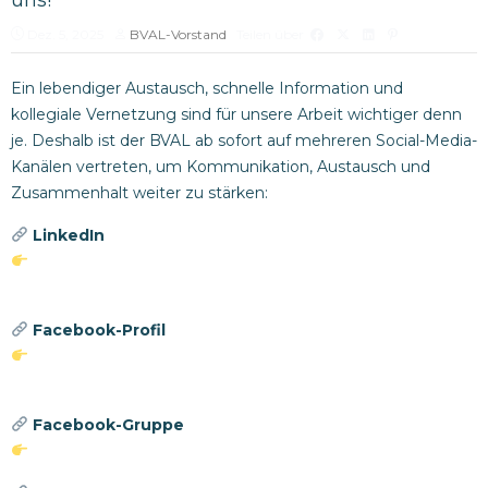
Dez. 5, 2025
BVAL-Vorstand
Teilen über
Ein lebendiger Austausch, schnelle Information und
kollegiale Vernetzung sind für unsere Arbeit wichtiger denn
je. Deshalb ist der BVAL ab sofort auf mehreren Social-Media-
Kanälen vertreten, um Kommunikation, Austausch und
Zusammenhalt weiter zu stärken:
LinkedIn
https://www.linkedin.com/company/bundesverband-
aufnahmeleitung-e-v-bval
Facebook-Profil
https://www.facebook.com/profile.php?
id=61586722987693
Facebook-Gruppe
https://lnkd.in/eqvzizgT