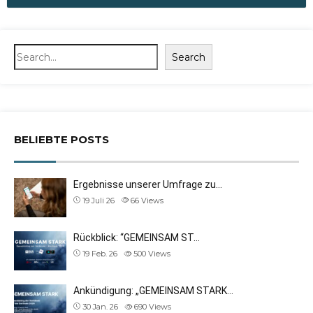
Search
Search
BELIEBTE POSTS
Ergebnisse unserer Umfrage zu…
19 Juli 26
66
Views
Rückblick: “GEMEINSAM ST…
19 Feb. 26
500
Views
Ankündigung: „GEMEINSAM STARK…
30 Jan. 26
690
Views