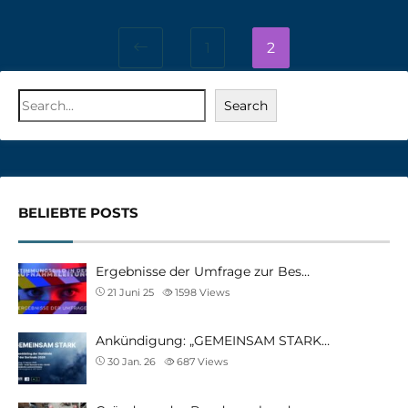
1
2
Search
BELIEBTE POSTS
Ergebnisse der Umfrage zur Bes…
21 Juni 25
1598
Views
Ankündigung: „GEMEINSAM STARK…
30 Jan. 26
687
Views